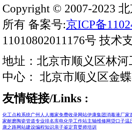
Copyright © 2007-
所有 备案号:
京ICP备1102
11010802011176号 技
地址：北京市顺义区林河工
中心： 北京市顺义区金蝶
友情链接/Links :
化工点检系统
广州人人搬家
免费收录网站
伊康集团
消毒液厂家
家
耐磨陶瓷管道
专业排名库
电化学工作站
主轴维修
网贷口子
温
康之路
网站建设
编程知识
亲子鉴定
育婴师培训