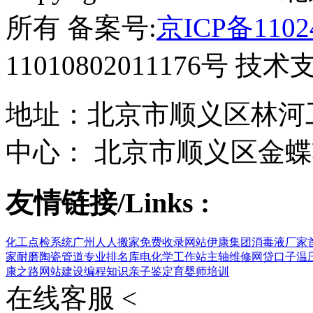
所有 备案号:
京ICP备1102
11010802011176号 技
地址：北京市顺义区林河工
中心： 北京市顺义区金蝶
友情链接/Links :
化工点检系统
广州人人搬家
免费收录网站
伊康集团
消毒液厂家
家
耐磨陶瓷管道
专业排名库
电化学工作站
主轴维修
网贷口子
温
康之路
网站建设
编程知识
亲子鉴定
育婴师培训
在线客服 <