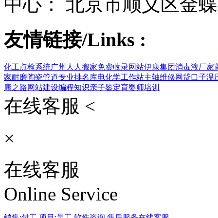
中心： 北京市顺义区金蝶
友情链接/Links :
化工点检系统
广州人人搬家
免费收录网站
伊康集团
消毒液厂家
家
耐磨陶瓷管道
专业排名库
电化学工作站
主轴维修
网贷口子
温
康之路
网站建设
编程知识
亲子鉴定
育婴师培训
在线客服 <
×
在线客服
Online Service
销售:付工
项目:吴工
软件咨询
售后服务
在线客服