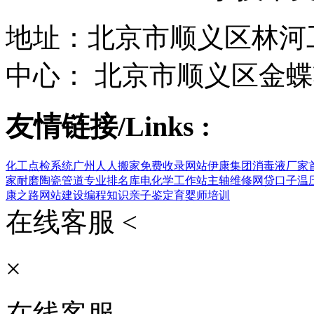
地址：北京市顺义区林河工
中心： 北京市顺义区金蝶
友情链接/Links :
化工点检系统
广州人人搬家
免费收录网站
伊康集团
消毒液厂家
家
耐磨陶瓷管道
专业排名库
电化学工作站
主轴维修
网贷口子
温
康之路
网站建设
编程知识
亲子鉴定
育婴师培训
在线客服 <
×
在线客服