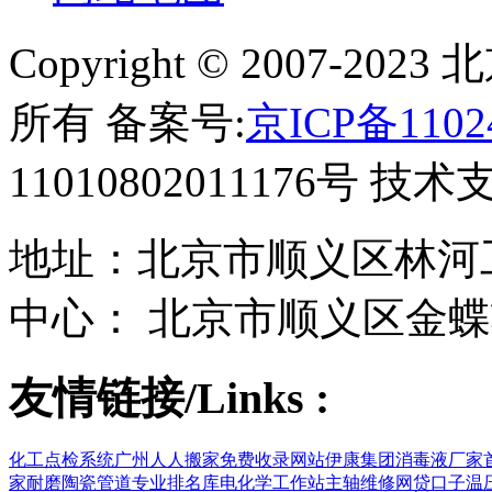
Copyright © 2007-
所有 备案号:
京ICP备1102
11010802011176号 技
地址：北京市顺义区林河工
中心： 北京市顺义区金蝶
友情链接/Links :
化工点检系统
广州人人搬家
免费收录网站
伊康集团
消毒液厂家
家
耐磨陶瓷管道
专业排名库
电化学工作站
主轴维修
网贷口子
温