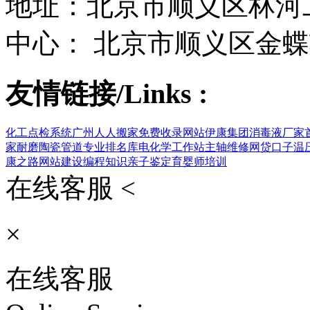
地址：北京市顺义区林河工
中心： 北京市顺义区金蝶
友情链接/Links :
化工点检系统
广州人人搬家
免费收录网站
伊康集团
消毒液厂家
家
耐磨陶瓷管道
专业排名库
电化学工作站
主轴维修
网贷口子
温
康之路
网站建设
编程知识
亲子鉴定
育婴师培训
在线客服 <
×
在线客服