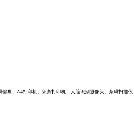
键盘、A4打印机、凭条打印机、人脸识别摄像头、条码扫描仪、
自助报告打印机、银医通自助设备