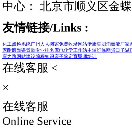
中心： 北京市顺义区金蝶
友情链接/Links :
化工点检系统
广州人人搬家
免费收录网站
伊康集团
消毒液厂家
家
耐磨陶瓷管道
专业排名库
电化学工作站
主轴维修
网贷口子
温
康之路
网站建设
编程知识
亲子鉴定
育婴师培训
在线客服 <
×
在线客服
Online Service