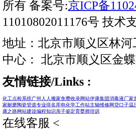
所有 备案号:
京ICP备1102
11010802011176号 技
地址：北京市顺义区林河工
中心： 北京市顺义区金蝶
友情链接/Links :
化工点检系统
广州人人搬家
免费收录网站
伊康集团
消毒液厂家
家
耐磨陶瓷管道
专业排名库
电化学工作站
主轴维修
网贷口子
温
康之路
网站建设
编程知识
亲子鉴定
育婴师培训
在线客服 <