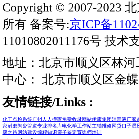
Copyright © 2007-
所有 备案号:
京ICP备1102
11010802011176号 技
地址：北京市顺义区林河工
中心： 北京市顺义区金蝶
友情链接/Links :
化工点检系统
广州人人搬家
免费收录网站
伊康集团
消毒液厂家
家
耐磨陶瓷管道
专业排名库
电化学工作站
主轴维修
网贷口子
温
康之路
网站建设
编程知识
亲子鉴定
育婴师培训