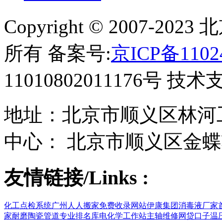
Copyright © 2007-
所有 备案号:
京ICP备1102
11010802011176号 技
地址：北京市顺义区林河工
中心： 北京市顺义区金蝶
友情链接/Links :
化工点检系统
广州人人搬家
免费收录网站
伊康集团
消毒液厂家
家
耐磨陶瓷管道
专业排名库
电化学工作站
主轴维修
网贷口子
温