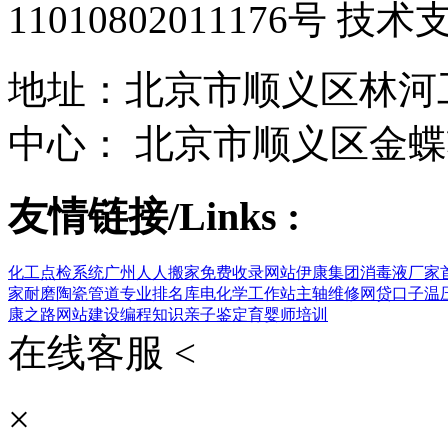
11010802011176号 技
地址：北京市顺义区林河工
中心： 北京市顺义区金蝶
友情链接/Links :
化工点检系统
广州人人搬家
免费收录网站
伊康集团
消毒液厂家
家
耐磨陶瓷管道
专业排名库
电化学工作站
主轴维修
网贷口子
温
康之路
网站建设
编程知识
亲子鉴定
育婴师培训
在线客服 <
×