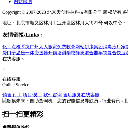
网站地图
Copyright © 2007-2023 北京天创科林科技有限公司 版权所有 
地址：北京市顺义区林河工业开发区林河大街21号 研发中心：
友情链接/Links :
化工点检系统
广州人人搬家
免费收录网站
伊康集团
消毒液厂家
贷口子
温压一体变送器
开锁培训学校
静态混合器
车铣复合
快速
在线客服 <
×
在线客服
Online Service
销售:付工
项目:吴工
软件咨询
售后服务
在线客服
扫一扫更精彩
免费报价热线