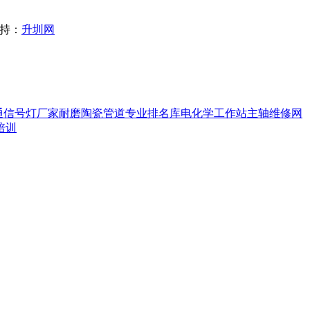
支持：
升圳网
通信号灯厂家
耐磨陶瓷管道
专业排名库
电化学工作站
主轴维修
网
培训