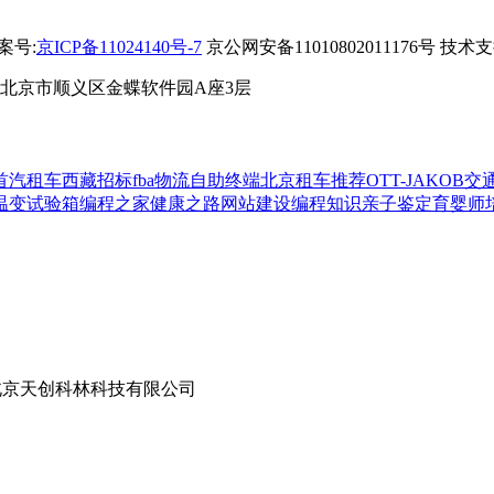
备案号:
京ICP备11024140号-7
京公网安备11010802011176号 技术
 北京市顺义区金蝶软件园A座3层
首汽租车
西藏招标
fba物流
自助终端
北京租车推荐
OTT-JAKOB
交
温变试验箱
编程之家
健康之路
网站建设
编程知识
亲子鉴定
育婴师