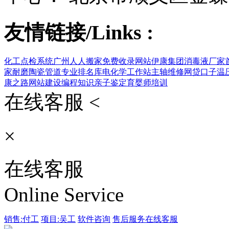
友情链接/Links :
化工点检系统
广州人人搬家
免费收录网站
伊康集团
消毒液厂家
家
耐磨陶瓷管道
专业排名库
电化学工作站
主轴维修
网贷口子
温
康之路
网站建设
编程知识
亲子鉴定
育婴师培训
在线客服 <
×
在线客服
Online Service
销售:付工
项目:吴工
软件咨询
售后服务
在线客服