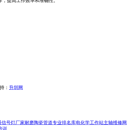
作，提高工作效率和准确性。
支持：
升圳网
通信号灯厂家
耐磨陶瓷管道
专业排名库
电化学工作站
主轴维修
网
培训