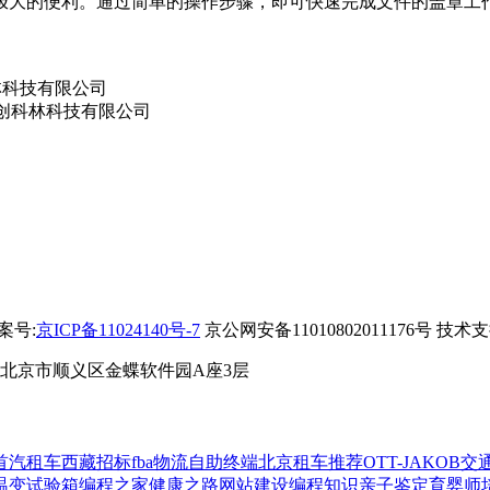
大的便利。通过简单的操作步骤，即可快速完成文件的盖章工
备案号:
京ICP备11024140号-7
京公网安备11010802011176号 技术
 北京市顺义区金蝶软件园A座3层
首汽租车
西藏招标
fba物流
自助终端
北京租车推荐
OTT-JAKOB
交
温变试验箱
编程之家
健康之路
网站建设
编程知识
亲子鉴定
育婴师