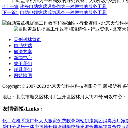
自助盖章机作为一种高效的办公设备，为现代办公提供了极
<上一篇
政务自助终端设备作为一种便捷的服务工具
下一篇>
自助申领终端成为现今一种便捷的服务工具
天创科林首页
自助终端
解决方案
新闻中心
关于我们
联系我们
网站地图
Copyright © 2007-2023 北京天创科林科技有限公司 版权所有 
地址：北京市顺义区林河工业开发区林河大街21号 研发中心：
友情链接/Links :
化工点检系统
广州人人搬家
免费收录网站
伊康集团
消毒液厂家
贷口子
温压一体变送器
开锁培训学校
静态混合器
车铣复合
快速