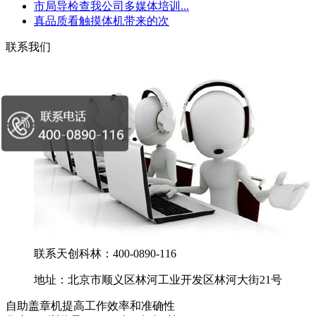
市局导检查我公司多媒体培训...
真品质看触摸体机带来的次
联系我们
联系天创科林：400-0890-116
地址：北京市顺义区林河工业开发区林河大街21号
自助盖章机提高工作效率和准确性