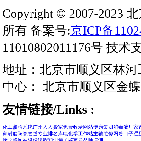
Copyright © 2007-
所有 备案号:
京ICP备1102
11010802011176号 技
地址：北京市顺义区林河工
中心： 北京市顺义区金蝶
友情链接/Links :
化工点检系统
广州人人搬家
免费收录网站
伊康集团
消毒液厂家
家
耐磨陶瓷管道
专业排名库
电化学工作站
主轴维修
网贷口子
温
康之路
网站建设
编程知识
亲子鉴定
育婴师培训