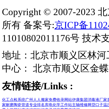
Copyright © 2007-
所有 备案号:
京ICP备1102
11010802011176号 技
地址：北京市顺义区林河工
中心： 北京市顺义区金蝶
友情链接/Links :
化工点检系统
广州人人搬家
免费收录网站
伊康集团
消毒液厂家
家
耐磨陶瓷管道
专业排名库
电化学工作站
主轴维修
网贷口子
温