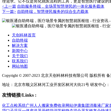
理需求。它不仅是简化就医流程的工具，更是智慧医疗建设的
<上一篇
自助服务终端，全场景智慧便民的一体化服务载体
下一篇>
自助终端，智慧便民服务的综合生态载体
天创科林首页
自助终端
解决方案
新闻中心
关于我们
联系我们
网站地图
Copyright © 2007-2023 北京天创科林科技有限公司 版权所有 
地址：北京市顺义区林河工业开发区林河大街21号 研发中心：
友情链接/Links :
化工点检系统
广州人人搬家
免费收录网站
伊康集团
消毒液厂家
贷口子
温压一体变送器
开锁培训学校
静态混合器
车铣复合
快速