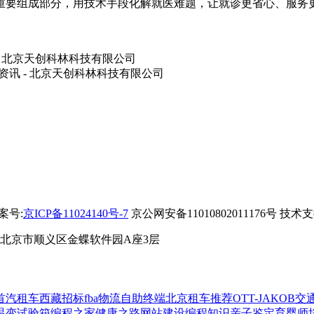
重要组成部分，用技术手段化解就医难题，让就诊更省心、服务
备案号:
京ICP备11024140号-7
京公网安备11010802011176号 技术
 北京市顺义区金蝶软件园A座3层
首汽租车
西藏招标
fba物流
自助终端
北京租车推荐
OTT-JAKOB
交
温变试验箱
编程之家
健康之路
网站建设
编程知识
亲子鉴定
育婴师