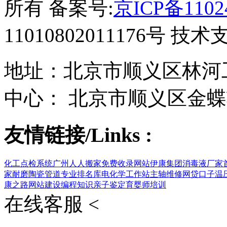
所有 备案号:
京ICP备1102
11010802011176号 技
地址：北京市顺义区林河工
中心： 北京市顺义区金蝶
友情链接/Links :
化工点检系统
广州人人搬家
免费收录网站
伊康集团
消毒液厂家
家
耐磨陶瓷管道
专业排名库
电化学工作站
主轴维修
网贷口子
温
康之路
网站建设
编程知识
亲子鉴定
育婴师培训
在线客服 <