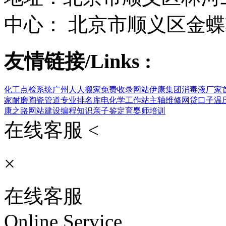
中心： 北京市顺义区金蝶
友情链接/Links :
化工点检系统
广州人人搬家
免费收录网站
伊康集团
消毒液厂家
家
耐磨陶瓷管道
专业排名库
电化学工作站
主轴维修
网贷口子
温
康之路
网站建设
编程知识
亲子鉴定
育婴师培训
在线客服 <
×
在线客服
Online Service