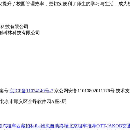
提升了校园管理效率，更切实便利了师生的学习与生活，成为校
备案号:
京ICP备11024140号-7
京公网安备11010802011176号 技术
 北京市顺义区金蝶软件园A座3层
首汽租车
西藏招标
fba物流
自助终端
北京租车推荐
OTT-JAKOB
交