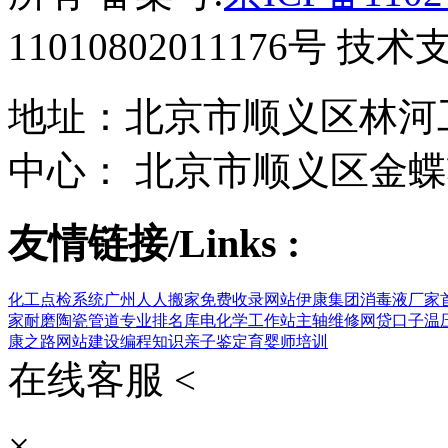
11010802011176号 技
地址：北京市顺义区林河工
中心： 北京市顺义区金蝶
友情链接/Links :
化工点检系统
广州人人搬家
免费收录网站
伊康集团
消毒液厂家
家
耐磨陶瓷管道
专业排名库
电化学工作站
主轴维修
网贷口子
温
康之路
网站建设
编程知识
亲子鉴定
育婴师培训
在线客服 <
×