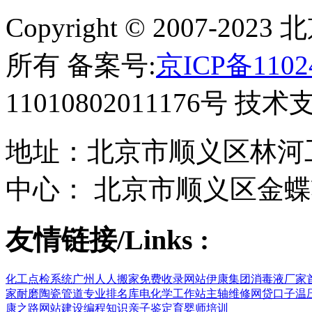
Copyright © 2007-
所有 备案号:
京ICP备1102
11010802011176号 技
地址：北京市顺义区林河工
中心： 北京市顺义区金蝶
友情链接/Links :
化工点检系统
广州人人搬家
免费收录网站
伊康集团
消毒液厂家
家
耐磨陶瓷管道
专业排名库
电化学工作站
主轴维修
网贷口子
温
康之路
网站建设
编程知识
亲子鉴定
育婴师培训